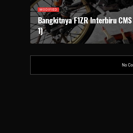
MODIFIED
Bangkitnya F1ZR Interbiru CMS
1)
No Co