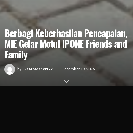
Berbagi Keberhasilan Pencapaian,
MIE Gelar Motul IPONE Friends and
Family
by
EkaMotosport77
December 19, 2025
Home
News
1k
SHARES
Menutup akhir tahun 2025 dan menyambut tahun baru 2026,
dengan segala pencapaian yang memuaskan, PT Motul