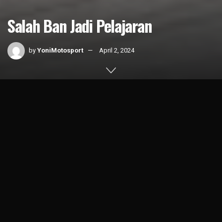
Salah Ban Jadi Pelajaran
by
YoniMotosport
April 2, 2024
Home
News
MotoGP
1k
SHARES
Massimo Meregalli, Team Director Monster Energy Yamaha,
cukup gembira dengan performa Fabio Quartararo di
Portugal. Karena sebenarnya, tim ini agak spekulasi
menggunakan ban kompon lunak (
soft
tyre
) saat latihan
bebas kedua (FP2). Sementara tim-tim lain menggunakan
ban medium.