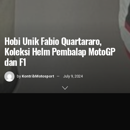
Hobi Unik Fabio Quartararo,
Koleksi Helm Pembalap MotoGP
dan F1
by
KontribMotosport
July 9, 2024
Home
News
MotoGP
1k
SHARES
Sebagai pembalap
MotoGP
,
Fabio Quartararo
punya hobi