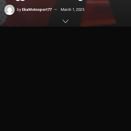
by
EkaMotosport77
March 1, 2025
Home
News
MotoGP
1k
SHARES
Hasil Sprint Race MotoGP Thailand 2025 berhasil
dimenangkan Marc Marquez dengan sempurna sejak start
hingga finish (1/3).
Tak mudah perjuangan para pembalap bertarung di MotoGP
Thailand 2025, lantaran Panasnya suhu udara yang
menyelimuti sirkuit Buriram.
Suhu udara 37 derajat Celcius membuat suhu aspal sirkuit
menjadi 57 derajat Celcius.