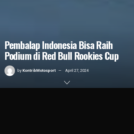
Pembalap Indonesia Bisa Raih
Podium di Red Bull Rookies Cup
by
KontribMotosport
April 27, 2024
Home
News
Indonesian Race
1k
SHARES
Pembalap Indonesia
yakni
Veda Ega Pratama
, akan
menjalani debutnya di ajang Red Bull Rookies Cup 2024,