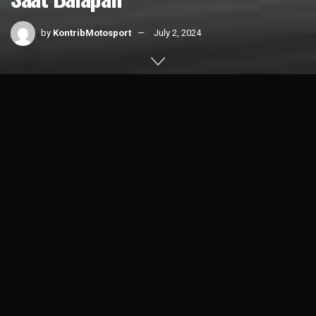
by
KontribMotosport
July 2, 2024
Home
News
MotoGP
1k
SHARES
Ada yang menarik ketika
MotoGP Belanda
berlangsung,
Marc Marquez
terlihat seolah mempersilahkan pembalap
Pertamina
Enduro VR46 Racing Team,
Fabio Di Giannantonio
menyalip dirinya.
Kejadian tersebut terjadi ketika balapan baru memasuki lap
ke 8, tepatnya pada tikungan 9.
Jika kita menonton dari layar kaca, terdapat tayangan ulang
yang memperlihatkan, Marc Marquez menoleh ke belakang