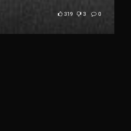
319
3
0
on Twitter
n di MotoGP bersama tim
LCR Honda
.
n mimpinya.
i Nakagami dan Somkiat Chantra.