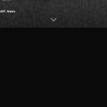
oGP
,
News
on Facebook
Share 
oGP
, pasalnya pembalap asal Thailand ini rumornya akan balapa
akan mimpinya. Namun belum ada kesepakatan, untuk mewujudka
engatakan bahwa, pembicaraan sedang dilakukan dengan Takaak