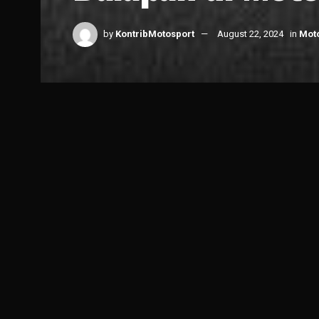
by
KontribMotosport
August 22, 2024
in
Mot
Home
News
MotoGP
1k
5.4k
Share 
SHARES
VIEWS
Somkiat Chantra
jadi buah bibir di lingkungan
Mot
Bagi Somkiat Chantra, balapan di MotoGP merup
Menurut Lucio Cecchinello, Bos Tim LCR Honda m