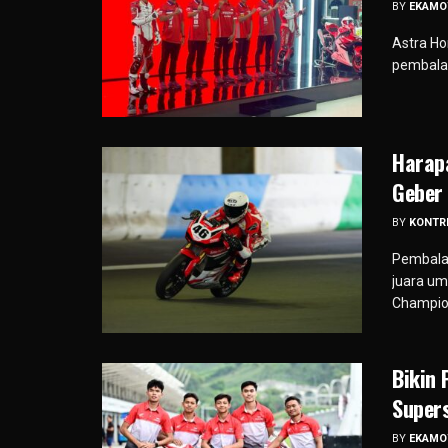
BY
EKAMO
Astra H
pembalap
Harap
Geber
BY
KONTR
Pembala
juara um
Champion
Bikin 
Super
BY
EKAMO