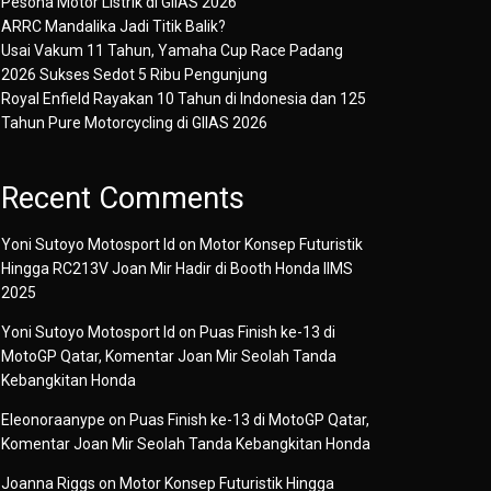
Pesona Motor Listrik di GIIAS 2026
ARRC Mandalika Jadi Titik Balik?
Usai Vakum 11 Tahun, Yamaha Cup Race Padang
2026 Sukses Sedot 5 Ribu Pengunjung
Royal Enfield Rayakan 10 Tahun di Indonesia dan 125
Tahun Pure Motorcycling di GIIAS 2026
Recent Comments
Yoni Sutoyo Motosport Id
on
Motor Konsep Futuristik
Hingga RC213V Joan Mir Hadir di Booth Honda IIMS
2025
Yoni Sutoyo Motosport Id
on
Puas Finish ke-13 di
MotoGP Qatar, Komentar Joan Mir Seolah Tanda
Kebangkitan Honda
Eleonoraanype
on
Puas Finish ke-13 di MotoGP Qatar,
Komentar Joan Mir Seolah Tanda Kebangkitan Honda
Joanna Riggs
on
Motor Konsep Futuristik Hingga