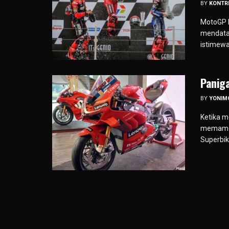
BY
KONTR
MotoGP I
mendatan
istimewa
Panig
BY
YONIM
Ketika m
memamer
Superbik