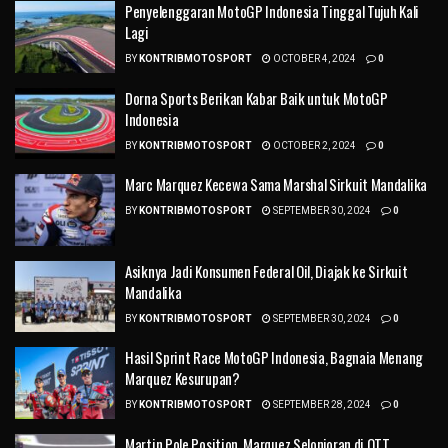
Penyelenggaran MotoGP Indonesia Tinggal Tujuh Kali
Lagi
BY
KONTRIBMOTOSPORT
OCTOBER 4, 2024
0
Dorna Sports Berikan Kabar Baik untuk MotoGP
Indonesia
BY
KONTRIBMOTOSPORT
OCTOBER 2, 2024
0
Marc Marquez Kecewa Sama Marshal Sirkuit Mandalika
BY
KONTRIBMOTOSPORT
SEPTEMBER 30, 2024
0
Asiknya Jadi Konsumen Federal Oil, Diajak ke Sirkuit
Mandalika
BY
KONTRIBMOTOSPORT
SEPTEMBER 30, 2024
0
Hasil Sprint Race MotoGP Indonesia, Bagnaia Menang
Marquez Kesurupan?
BY
KONTRIBMOTOSPORT
SEPTEMBER 28, 2024
0
Martin Pole Position, Marquez Selonjoran di QTT