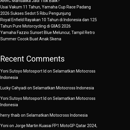
ARRC Mandalika Jadi Titik Balik?
Usai Vakum 11 Tahun, Yamaha Cup Race Padang
2026 Sukses Sedot 5 Ribu Pengunjung
Royal Enfield Rayakan 10 Tahun di Indonesia dan 125
Tahun Pure Motorcycling di GIIAS 2026
Yamaha Fazzio Sunset Blue Meluncur, Tampil Retro
Summer Cocok Buat Anak Skena
Recent Comments
Yoni Sutoyo Motosport Id
on
Selamatkan Motocross
Indonesia
Lucky Cahyadi
on
Selamatkan Motocross Indonesia
Yoni Sutoyo Motosport Id
on
Selamatkan Motocross
Indonesia
herry thaib
on
Selamatkan Motocross Indonesia
Yoni
on
Jorge Martin Kuasai FP1 MotoGP Qatar 2024,