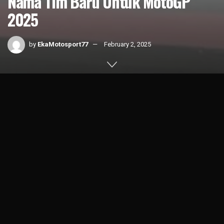
Nama Tim Baru Untuk MotoGP
2025
by
EkaMotosport77
February 2, 2025
Home
News
MotoGP
1k
SHARES
Honda Racing Corporation alias HRC resmi menyibak
selubung livery baru dan nama tim untuk musim MotoGP
2025.
Bertempat di Astra Honda Motor Safety Riding and Training
Center (AHM-SRTC) Deltamas (1/2), Joan Mir dan Luca
Marini antusias mempamerkan Honda RC213V 2025 dengan
dominasi Merah, Putih dan Biru itu.