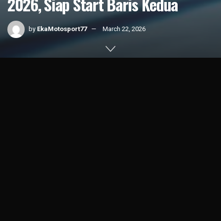
2026, Siap Start Baris Kedua
by
EkaMotosport77
March 22, 2026
Home
News
1k
SHARES
Veda Ega Pratama pembalap muda Indonesia tampil
memukau di Hasil Kualifikasi Moto3 Brasil 2026 di sirkuit
Aryton Senna (22/3).
Pembalap 17 tahun binaan PT Astra Honda Motor (AHM) itu
mampu menempati baris kedua untuk start di balapan
Moto3 Brasil 2026 yang berlangsung Minggu malam (22/3).
Serangan Detik Terakhir