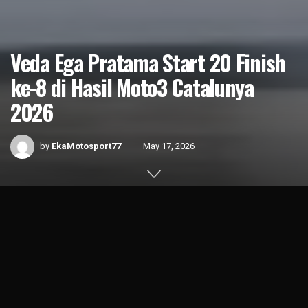
Veda Ega Pratama Start 20 Finish
ke-8 di Hasil Moto3 Catalunya
2026
by
EkaMotosport77
May 17, 2026
Home
News
1k
SHARES
Start dari posisi 20 tidak menutup Veda Ega Pratama untuk
meraih hasil yang lebih bagus di Hasil Moto3 Catalunya
2026 di sirkuit Catalunya, Spanyol (17/5).