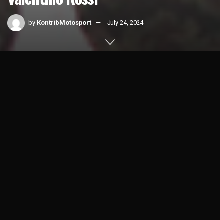
by
KontribMotosport
July 24, 2024
Home
News
1k
SHARES
Wahyu Nugroho menambah banyak deretan
pembalap
Indonesia
yang dikirim oleh PT
Yamaha
Indonesia Motor
Manufacturing (YIMM), ke
Yamaha VR46 Master Camp
2024.
Walaupun waktunya singkat, tapi para pembalap yang di
kirim ke Italia tersebut dilatih di sekolah balap milik
Valentino Rossi.
Jadi di sana pembalap Indonesia, dilatih oleh orang-orang