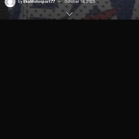
by
EkaMotosport77
October 18, 2025
Home
News
MotoGP
1k
SHARES
Hasil Kualifikasi MotoGP Australia 2025 berhasil membuat
Fabio Quartararo (Monster Energy Yamaha) pole position
dan menutup puasa 4,5 tahun di sirkuit Phillip Island
(18/10).
Pertarung seru dimulai dari sesi Q1 dimana Jack Miller
(Pramac Racing Yamaha) sebagai tuan rumah harus memulai
dari sesi tersebut.
Begitu juga dengan Fermin Aldeguer (Gresini Racing) yang
menjadi pemenang MotoGP Indonesia 2025 juga