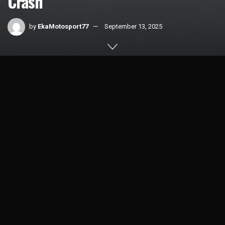
Crash
by
EkaMotosport77
September 13, 2025
Home
News
MotoGP
1k
SHARES
Hasil Sprint Race MotoGP San Marino 2025 menjadi milik
Marco Bezzecchi usai finish lebih dulu dari 13 lap yang
dipentas di sirkuit Misano (13/9).
Start dari pole position, Marco Bezzecchi (Aprilia Racing)
mampu mempertahankan posisinya dari kejaran Alex
Marquez (Gresini Racing) dan Marc Marquez (Ducati
Lenovo) di belakangnya.
Meski begitu, Marc Marquez yang start dari posisi 4, sudah