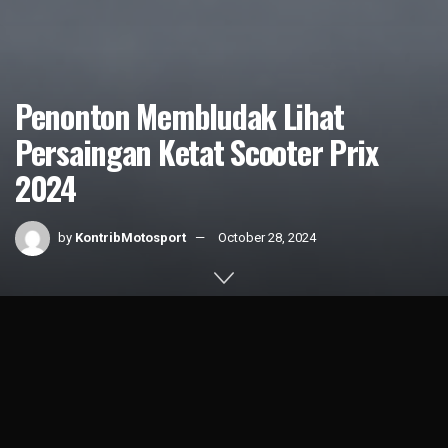
Penonton Membludak Lihat
Persaingan Ketat Scooter Prix
2024
by
KontribMotosport
October 28, 2024
Home
News
Indonesian Race
1k
SHARES
Scooter Prix
seri ketiga yang dihelat di
Sirkuit Sentul
Karting Internasional, 19-20 Oktober 2024 kemarin, diklaim