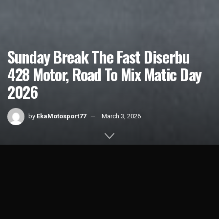
Sunday Break The Fast Diserbu
428 Motor, Road To Mix Matic Day
2026
by
EkaMotosport77
March 3, 2026
Home
News
1k
SHARES
Gelaran Sunday Break The Fast di WOW KWB, Jakarta
Selatan (1/3), menjadi event untuk menuju gelaran kontes