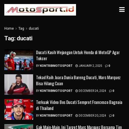
Home
Tag
ducati
Tag:
ducati
Ducati Kasih Wejangan Untuk Honda di MotoGP Agar
Tokcer
BY
KONTRIBMOTOSPORT
JANUARY 2, 2025
0
Tekad Raih Juara Dunia Bareng Ducati, Marc Marquez
Bisa Hilang Cuan
BY
KONTRIBMOTOSPORT
DECEMBER 24, 2024
0
Terkuak Video Bos Ducati Semprot Francesco Bagnaia
di Thailand
BY
KONTRIBMOTOSPORT
DECEMBER 20, 2024
0
Gak Main-Main, Ini Target Marc Marquez Bersama Tim