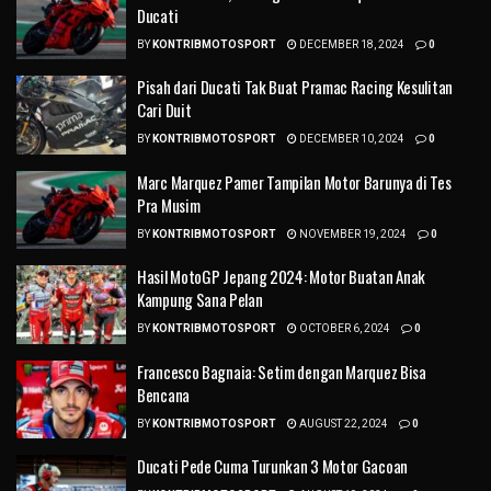
Ducati
BY
KONTRIBMOTOSPORT
DECEMBER 18, 2024
0
Pisah dari Ducati Tak Buat Pramac Racing Kesulitan
Cari Duit
BY
KONTRIBMOTOSPORT
DECEMBER 10, 2024
0
Marc Marquez Pamer Tampilan Motor Barunya di Tes
Pra Musim
BY
KONTRIBMOTOSPORT
NOVEMBER 19, 2024
0
Hasil MotoGP Jepang 2024: Motor Buatan Anak
Kampung Sana Pelan
BY
KONTRIBMOTOSPORT
OCTOBER 6, 2024
0
Francesco Bagnaia: Setim dengan Marquez Bisa
Bencana
BY
KONTRIBMOTOSPORT
AUGUST 22, 2024
0
Ducati Pede Cuma Turunkan 3 Motor Gacoan